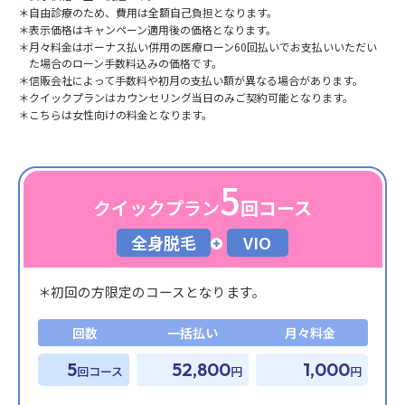
自由診療のため、費用は全額自己負担となります。
表示価格はキャンペーン適用後の価格となります。
月々料金はボーナス払い併用の医療ローン60回払いでお支払いいただい
た場合のローン手数料込みの価格です。
信販会社によって手数料や初月の支払い額が異なる場合があります。
クイックプランはカウンセリング当日のみご契約可能となります。
こちらは女性向けの料金となります。
5
クイックプラン
回コース
全身脱毛
VIO
初回の方限定のコースとなります。
回数
一括払い
月々料金
5
52,800
1,000
回コース
円
円