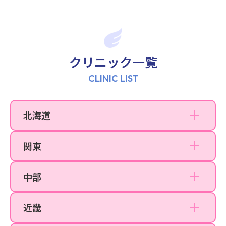
渋谷院
上野院
町田院
クリニック一覧
立川院
CLINIC LIST
横浜院
川崎院
北海道
札幌院
大宮院
関東
千葉院
名古屋院
大阪梅田院
中部
名古屋栄院
なんば院
近畿
京都院
福岡天神院