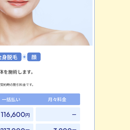
全身脱毛
顔
体を施術します。
日契約時の割引料金です。
一括払い
月々料金
116,600
ー
円