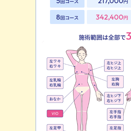
5
217,000
回コース
円
8
342,400
回コース
円