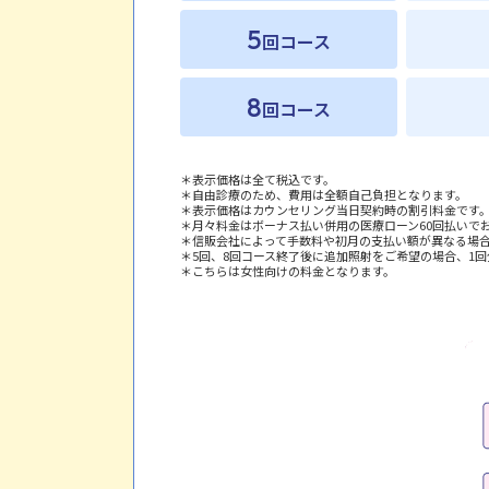
5
回コース
8
回コース
表示価格は全て税込です。
自由診療のため、費用は全額自己負担となります。
表示価格はカウンセリング当日契約時の割引料金です
月々料金はボーナス払い併用の医療ローン60回払いで
信販会社によって手数料や初月の支払い額が異なる場
5回、8回コース終了後に追加照射をご希望の場合、1
こちらは女性向けの料金となります。