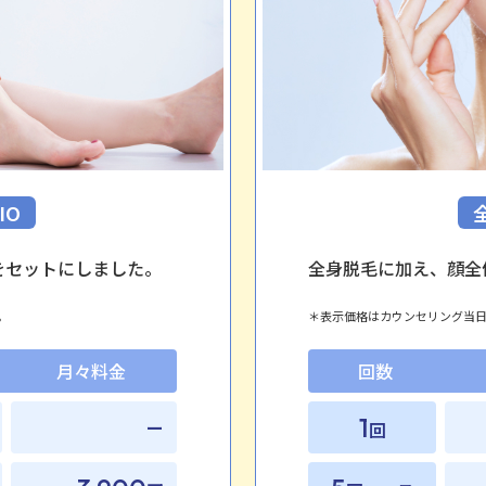
IO
をセットにしました。
全身脱毛に加え、顔全
。
表示価格はカウンセリング当
月々料金
回数
1
ー
回