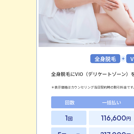
全身脱毛
V
全身脱毛にVIO（デリケートゾーン）
表示価格はカウンセリング当日契約時の割引料金です
回数
一括払い
1
116,600
回
円