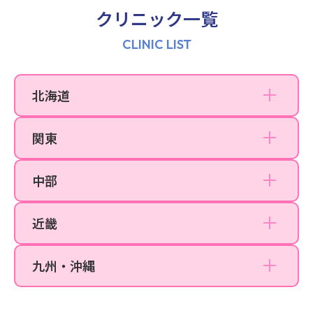
町田院
クリニック一覧
立川院
CLINIC LIST
横浜院
川崎院
北海道
札幌院
大宮院
関東
千葉院
名古屋院
大阪梅田院
中部
名古屋栄院
なんば院
近畿
京都院
福岡天神院
九州・沖縄
沖縄那覇院