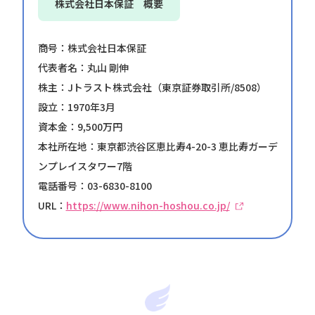
株式会社日本保証 概要
商号：株式会社日本保証
代表者名：丸山 剛伸
株主：Jトラスト株式会社（東京証券取引所/8508）
設立：1970年3月
資本金：9,500万円
本社所在地：東京都渋谷区恵比寿4-20-3 恵比寿ガーデ
ンプレイスタワー7階
電話番号：03-6830-8100
池袋院
URL：
https://www.nihon-hoshou.co.jp/
新宿院
銀座院
渋谷院
上野院