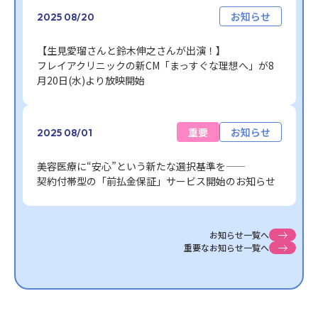
2025年08月20日公開
カテゴリ:
お知らせ
2025
08/20
【生見愛瑠さんと鈴木伸之さんが出演！】
フレイアクリニックの新CM「まっすぐな理想へ」が
8
月20日(水)より放映開始
2025年08月01日公開
カテゴリ:
カテゴリ:
重要
お知らせ
2025
08/01
美容医療に“安心”という新たな選択基準を——
契約付帯型の「前払金保証」サービス開始のお知らせ
お知らせ一覧へ
重要なお知らせ一覧へ