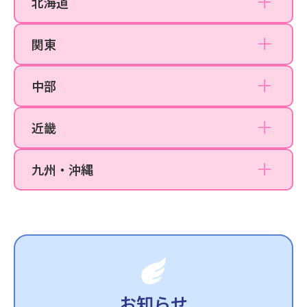
北海道
札幌院
大宮院
関東
千葉院
名古屋院
大阪梅田院
中部
名古屋栄院
なんば院
近畿
京都院
福岡天神院
九州・沖縄
沖縄那覇院
お知らせ