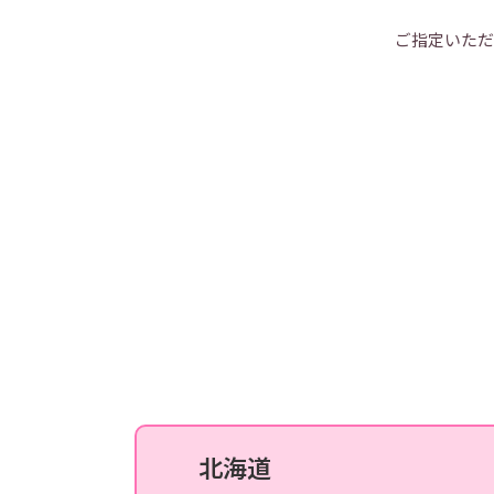
渋谷院
ご指定いただ
上野院
町田院
立川院
横浜院
川崎院
北海道
札幌院
大宮院