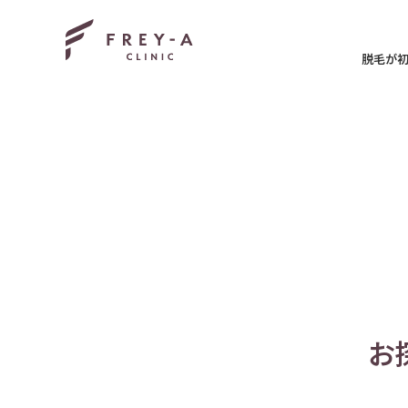
脱毛が
池袋院
新宿院
お
銀座院