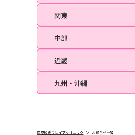
関東
千葉院
名古屋院
大阪梅田院
中部
名古屋栄院
なんば院
近畿
京都院
福岡天神院
九州・沖縄
沖縄那覇院
医療脱毛フレイアクリニック
お知らせ一覧