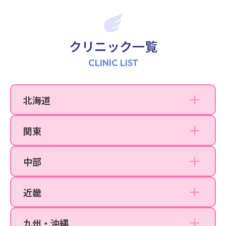
上野院
町田院
クリニック一覧
立川院
CLINIC LIST
横浜院
川崎院
北海道
札幌院
大宮院
関東
千葉院
名古屋院
大阪梅田院
中部
名古屋栄院
なんば院
近畿
京都院
福岡天神院
九州・沖縄