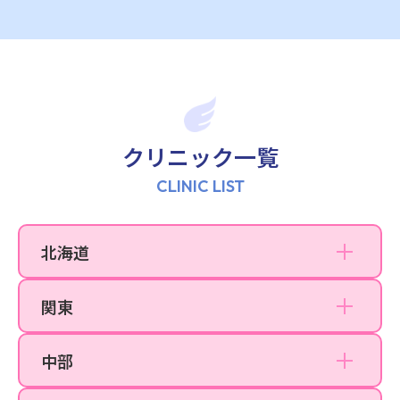
新宿院
銀座院
渋谷院
上野院
町田院
クリニック一覧
立川院
CLINIC LIST
横浜院
川崎院
北海道
札幌院
大宮院
関東
千葉院
名古屋院
大阪梅田院
中部
名古屋栄院
なんば院